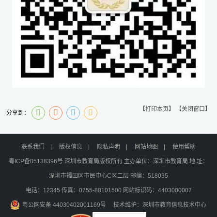
【打印本页】
【关闭窗口】
分享到：
联系我们
|
版权信息
|
隐私声明
|
网站地图
|
使用帮助
粤ICP备05138396号
深圳市教育局版权所有 主办单位：深圳市教育局 地 址：
深圳市福田区市民中心C区二层 邮编：518035
电话：12345 传真：0755-88101500 网站标识码：4403000007
粤公网安备 44030402001169号
技术维护：深圳市教育信息技术中心